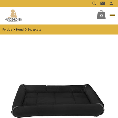
Gå
til
innholdet
0
Forside
Hund
Soveplass