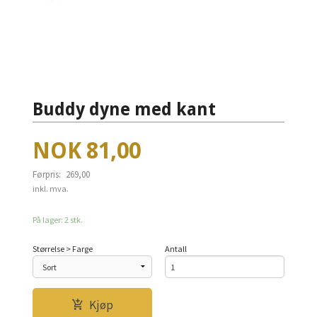
Buddy dyne med kant
Tilbud
NOK
81,00
Førpris:
269,00
Rabatt
inkl. mva.
På lager: 2 stk.
Størrelse > Farge
Antall
Kjøp