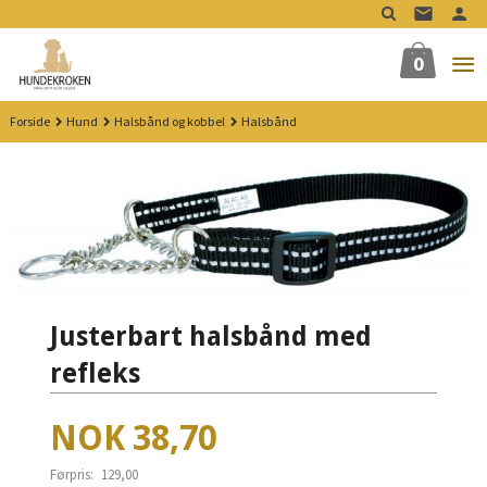
Gå
til
innholdet
0
Forside
Hund
Halsbånd og kobbel
Halsbånd
Justerbart halsbånd med
refleks
Tilbud
NOK
38,70
Førpris:
129,00