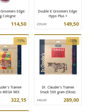
 Groomers Edge:
Double K Groomers Edge:
g Cologne
Hypo Plus +
Rabatt
inkl.
Tilbud
Tilbud
114,50
149,50
299,00
mva.
Kjøp
Kjøp
-15%
-15%
uder's Trainee
Dr. Clauder's Trainee
ks MEGA MIX
Snack 500 gram (Okse)
Rabatt
inkl.
Tilbud
Tilbud
322,15
289,00
340,00
mva.