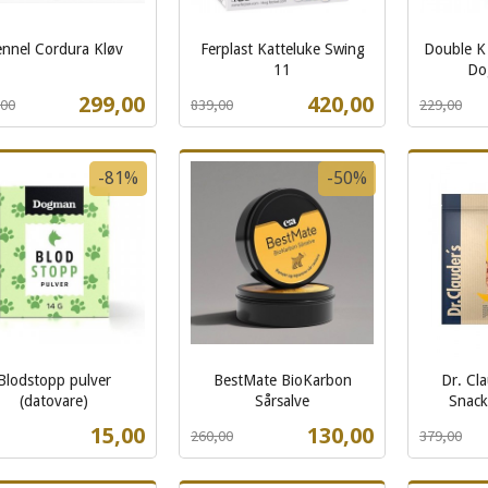
nnel Cordura Kløv
Ferplast Katteluke Swing
Double K
t
11
Do
Rabatt
inkl.
Rabatt
inkl.
Tilbud
Tilbud
299,00
420,00
,00
839,00
229,00
mva.
mva.
Les mer
Kjøp
-81%
-50%
Blodstopp pulver
BestMate BioKarbon
Dr. Cla
(datovare)
Sårsalve
Snac
t
Rabatt
inkl.
Rabatt
inkl.
Tilbud
Tilbud
15,00
130,00
260,00
379,00
mva.
mva.