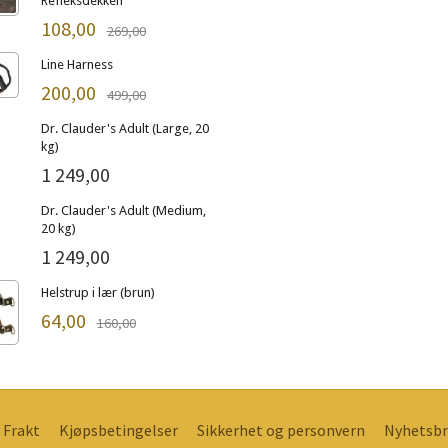
Refleksdekken
108,00
269,00
Line Harness
200,00
499,00
Dr. Clauder's Adult (Large, 20
kg)
1 249,00
Dr. Clauder's Adult (Medium,
20 kg)
1 249,00
Helstrup i lær (brun)
64,00
160,00
Frakt
Kjøpsbetingelser
Sikkerhet og personvern
Nyhetsbr