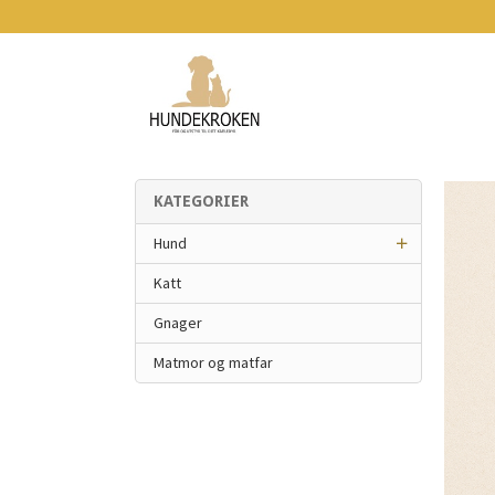
Gå
til
innholdet
KATEGORIER
Hund
Katt
Gnager
Matmor og matfar