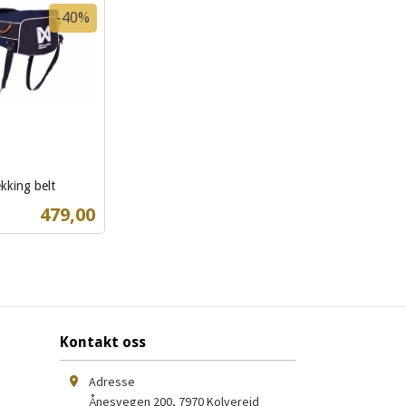
Kjøp
Kjøp
-40%
kking belt
Tilbud
479,00
Les mer
Kontakt oss
Adresse
Ånesvegen 200
,
7970
Kolvereid