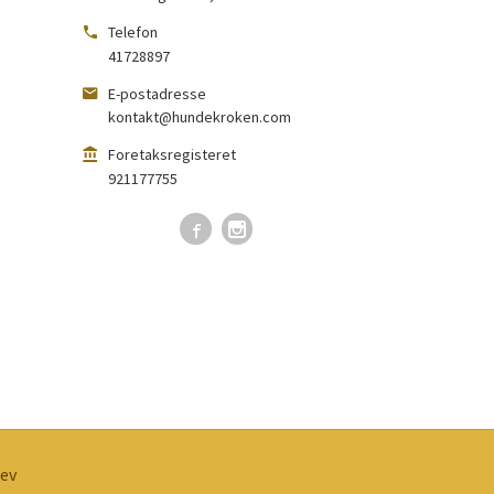
Telefon
41728897
E-postadresse
kontakt@hundekroken.com
Foretaksregisteret
921177755
ev