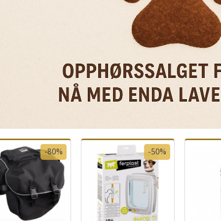
-80%
-50%