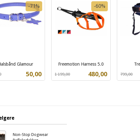
Kjøp
Kjøp
-71%
-60%
alsbånd Glamour
Freemotion Harness 5.0
Tre
t
Rabatt
inkl.
Rabatt
inkl.
Tilbud
Tilbud
50,00
480,00
0
1 199,00
799,00
mva.
mva.
Les mer
Les mer
elgere
Non-Stop Dogwear