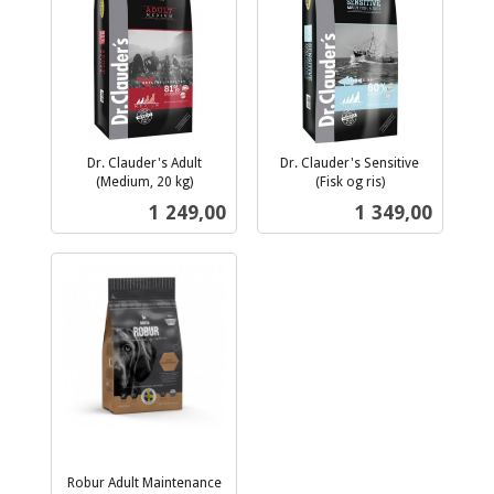
Dr. Clauder's Adult
Dr. Clauder's Sensitive
(Medium, 20 kg)
(Fisk og ris)
inkl.
inkl.
Pris
Pris
1 249,00
1 349,00
mva.
mva.
Robur Adult Maintenance