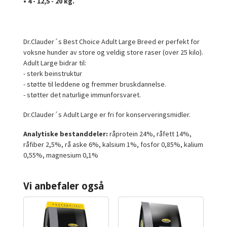
• 4 - 12,5 - 20 kg.
Dr.Clauder´s Best Choice Adult Large Breed er perfekt for
voksne hunder av store og veldig store raser (over 25 kilo).
Adult Large bidrar til:
- sterk beinstruktur
- støtte til leddene og fremmer bruskdannelse.
- støtter det naturlige immunforsvaret.
Dr.Clauder´s Adult Large er fri for konserveringsmidler.
Analytiske bestanddeler:
råprotein 24%, råfett 14%,
råfiber 2,5%, rå aske 6%, kalsium 1%, fosfor 0,85%, kalium
0,55%, magnesium 0,1%
Vi anbefaler også