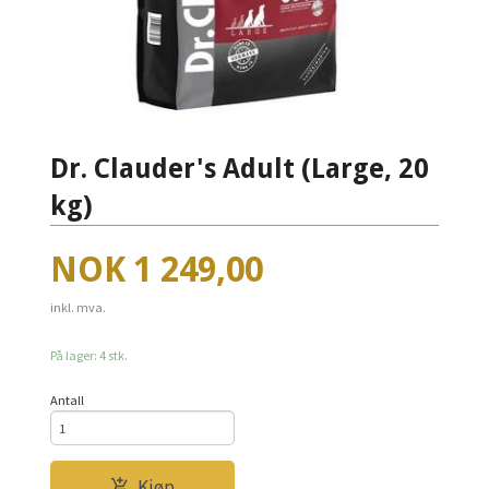
Dr. Clauder's Adult (Large, 20
kg)
Pris
NOK
1 249,00
inkl. mva.
På lager: 4 stk.
Antall
Kjøp