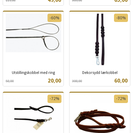
119,00
309,00
mva.
mva.
-60%
-80%
Utstillingskobbel med ring
Dekorsydd lærkobbel
Rabatt
inkl.
Rabatt
inkl.
Tilbud
Tilbud
20,00
60,00
50,00
300,00
mva.
mva.
-72%
-72%