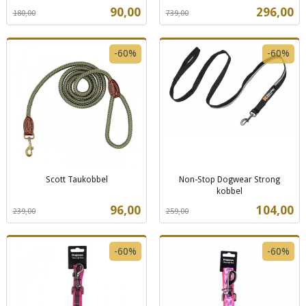
Rabatt
inkl.
Rabatt
inkl.
Tilbud
Tilbud
90,00
296,00
180,00
739,00
mva.
mva.
-60%
-60%
Scott Taukobbel
Non-Stop Dogwear Strong
Rabatt
inkl.
kobbel
Rabatt
inkl.
mva.
Tilbud
Tilbud
96,00
104,00
239,00
259,00
mva.
-60%
-60%