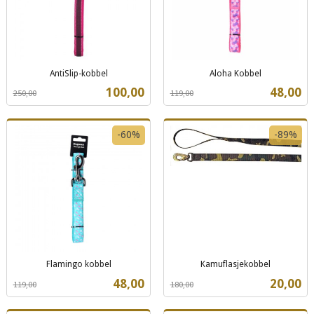
AntiSlip-kobbel
Aloha Kobbel
Rabatt
inkl.
Rabatt
inkl.
Tilbud
Tilbud
100,00
48,00
250,00
119,00
mva.
mva.
-60%
-89%
Flamingo kobbel
Kamuflasjekobbel
Rabatt
inkl.
Rabatt
inkl.
Tilbud
Tilbud
48,00
20,00
119,00
180,00
mva.
mva.