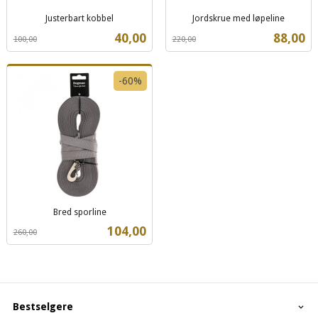
Justerbart kobbel
Jordskrue med løpeline
Rabatt
inkl.
Rabatt
inkl.
Tilbud
Tilbud
40,00
88,00
100,00
220,00
mva.
mva.
-60%
Bred sporline
Rabatt
inkl.
Tilbud
104,00
260,00
mva.
Bestselgere