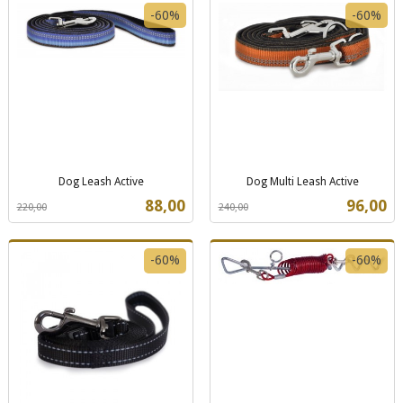
-60%
-60%
Dog Leash Active
Dog Multi Leash Active
Rabatt
inkl.
Rabatt
inkl.
Tilbud
Tilbud
88,00
96,00
220,00
240,00
mva.
mva.
-60%
-60%