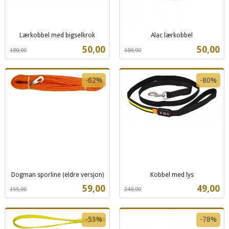
Lærkobbel med bigselkrok
Alac lærkobbel
Rabatt
inkl.
Rabatt
inkl.
Tilbud
Tilbud
50,00
50,00
180,00
180,00
mva.
mva.
-62%
-80%
Dogman sporline (eldre versjon)
Kobbel med lys
Rabatt
inkl.
Rabatt
inkl.
Tilbud
Tilbud
59,00
49,00
155,00
248,00
mva.
mva.
-53%
-78%