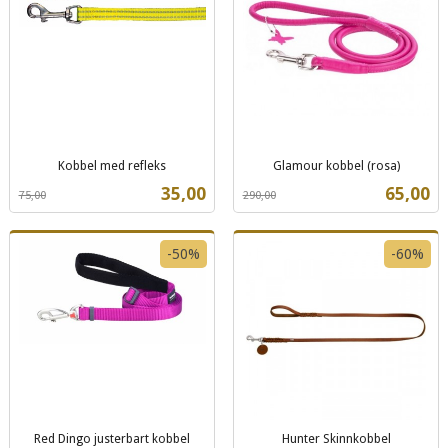
Kobbel med refleks
Glamour kobbel (rosa)
Rabatt
inkl.
Rabatt
inkl.
Tilbud
Tilbud
35,00
65,00
75,00
290,00
mva.
mva.
-50%
-60%
Red Dingo justerbart kobbel
Hunter Skinnkobbel