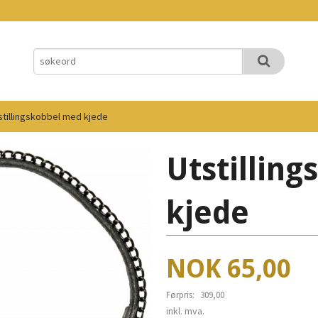
stillingskobbel med kjede
Utstillin
kjede
Tilbud
NOK
65,00
Førpris:
309,00
Rabatt
inkl. mva.