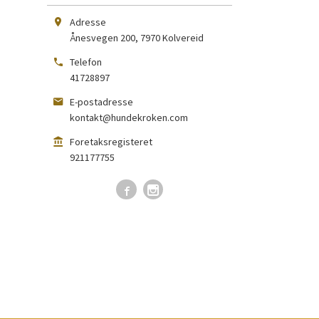
Adresse
Ånesvegen 200
,
7970
Kolvereid
Telefon
41728897
E-postadresse
kontakt@hundekroken.com
Foretaksregisteret
921177755