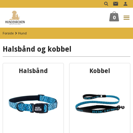
Gå
til
innholdet
0
Forside
Hund
Halsbånd og kobbel
Halsbånd
Kobbel