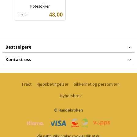
Potesokker
Rabatt
inkl.
Tilbud
48,00
119,00
mva.
Bestselgere
Kontakt oss
Frakt
Kjøpsbetingelser
Sikkerhet og personvern
Nyhetsbrev
© Hundekroken
Vår nettbutikk bruker cookies slik at du