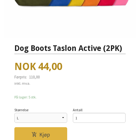
Dog Boots Taslon Active (2PK)
Tilbud
NOK
44,00
Førpris:
110,00
Rabatt
inkl. mva.
På lager: 5 stk.
Størrelse
Antall
Kjøp