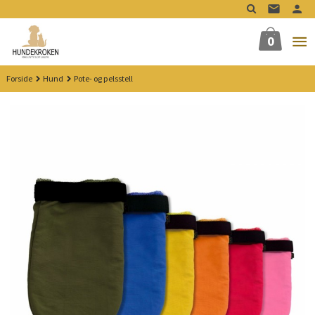
Gå
til
innholdet
0
Forside
Hund
Pote- og pelsstell