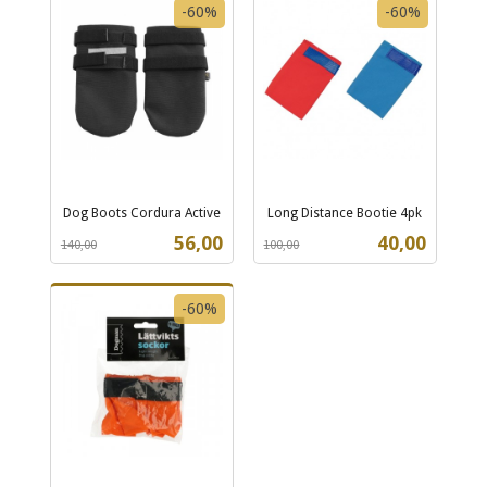
-60%
-60%
Dog Boots Cordura Active
Long Distance Bootie 4pk
Rabatt
inkl.
Rabatt
inkl.
Tilbud
Tilbud
56,00
40,00
140,00
100,00
mva.
mva.
-60%