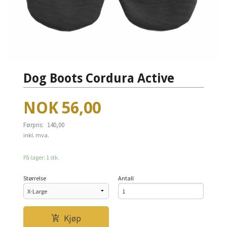
Dog Boots Cordura Active
Tilbud
NOK
56,00
Førpris:
140,00
Rabatt
inkl. mva.
På lager: 1 stk.
Størrelse
Antall
Kjøp