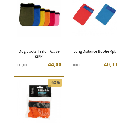
Dog Boots Taslon Active
Long Distance Bootie 4pk
Rabatt
inkl.
(2PK)
Rabatt
inkl.
mva.
Tilbud
Tilbud
44,00
40,00
110,00
100,00
mva.
-60%