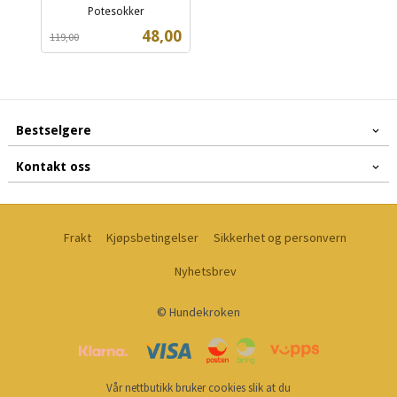
Potesokker
Rabatt
inkl.
Tilbud
48,00
119,00
mva.
Bestselgere
Kontakt oss
Frakt
Kjøpsbetingelser
Sikkerhet og personvern
Nyhetsbrev
© Hundekroken
Vår nettbutikk bruker cookies slik at du