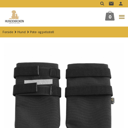
Gå
til
innholdet
0
Forside
Hund
Pote- og pelsstell