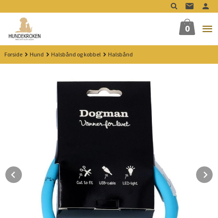
Gå
til
innholdet
0
Forside
Hund
Halsbånd og kobbel
Halsbånd
Prev
N