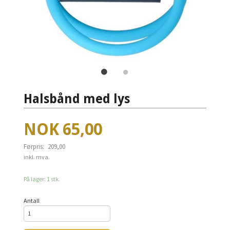
Halsbånd med lys
Tilbud
NOK
65,00
Førpris:
209,00
Rabatt
inkl. mva.
På lager: 1 stk.
Antall