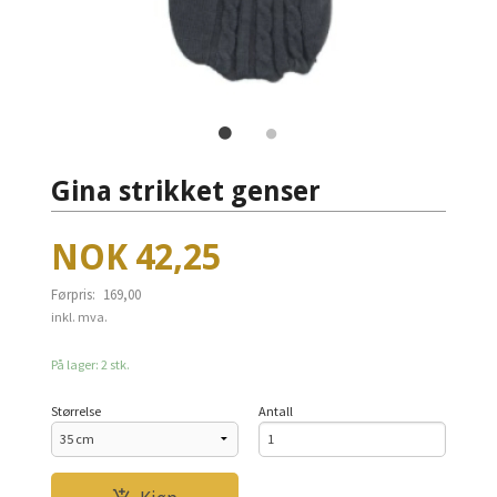
Gina strikket genser
Tilbud
NOK
42,25
Førpris:
169,00
Rabatt
inkl. mva.
På lager: 2 stk.
Størrelse
Antall