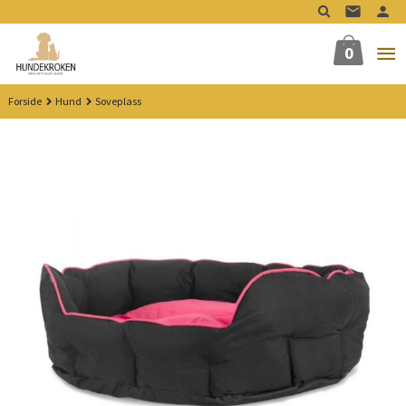
Gå
til
innholdet
0
Forside
Hund
Soveplass