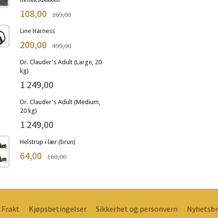
108,00
269,00
Line Harness
200,00
499,00
Dr. Clauder's Adult (Large, 20
kg)
1 249,00
Dr. Clauder's Adult (Medium,
20 kg)
1 249,00
Helstrup i lær (brun)
64,00
160,00
Frakt
Kjøpsbetingelser
Sikkerhet og personvern
Nyhetsbr