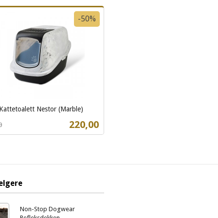
-50%
Kattetoalett Nestor (Marble)
t
Tilbud
220,00
0
Kjøp
elgere
Non-Stop Dogwear
Refleksdekken