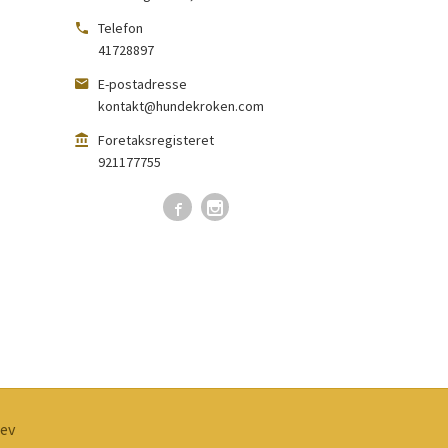
Telefon
41728897
E-postadresse
kontakt@hundekroken.com
Foretaksregisteret
921177755
ev