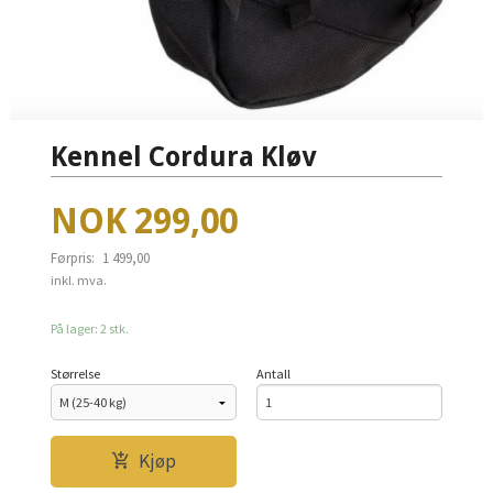
Kennel Cordura Kløv
Tilbud
NOK
299,00
Førpris:
1 499,00
Rabatt
inkl. mva.
På lager: 2 stk.
Størrelse
Antall
Kjøp