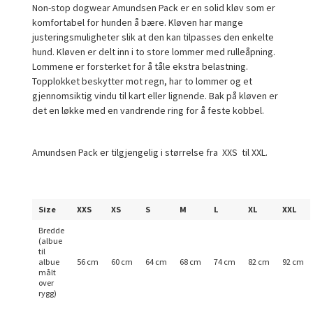
Non-stop dogwear Amundsen Pack er en solid kløv som er
komfortabel for hunden å bære. Kløven har mange
justeringsmuligheter slik at den kan tilpasses den enkelte
hund. Kløven er delt inn i to store lommer med rulleåpning.
Lommene er forsterket for å tåle ekstra belastning.
Topplokket beskytter mot regn, har to lommer og et
gjennomsiktig vindu til kart eller lignende. Bak på kløven er
det en løkke med en vandrende ring for å feste kobbel.
Amundsen Pack er tilgjengelig i størrelse fra XXS til XXL.
Size
XXS
XS
S
M
L
XL
XXL
Bredde
(albue
til
albue
56 cm
60 cm
64 cm
68 cm
74 cm
82 cm
92 cm
målt
over
rygg)