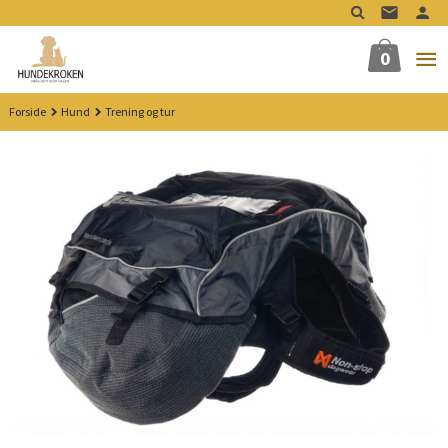
Gå
til
innholdet
0
Forside
Hund
Trening og tur