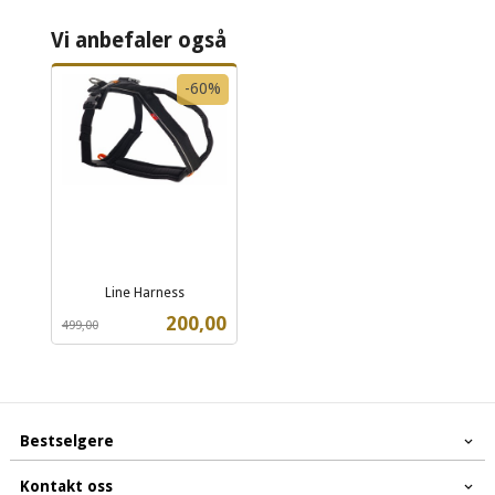
Vi anbefaler også
-60%
Line Harness
Rabatt
inkl.
Tilbud
200,00
499,00
mva.
Bestselgere
Kontakt oss