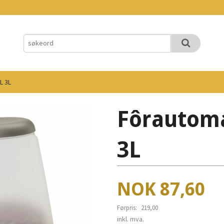
L 3L
Fôrautoma
3L
Tilbud
NOK
87,60
Førpris:
219,00
Rabatt
inkl. mva.