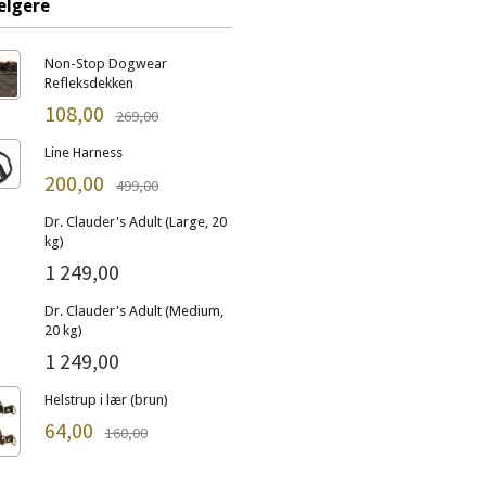
elgere
Non-Stop Dogwear
Refleksdekken
108,00
269,00
Line Harness
200,00
499,00
Dr. Clauder's Adult (Large, 20
kg)
1 249,00
Dr. Clauder's Adult (Medium,
20 kg)
1 249,00
Helstrup i lær (brun)
64,00
160,00