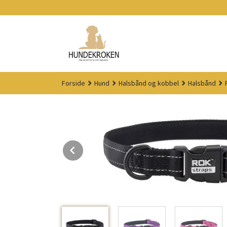
Gå
til
innholdet
Forside
Hund
Halsbånd og kobbel
Halsbånd
Prev