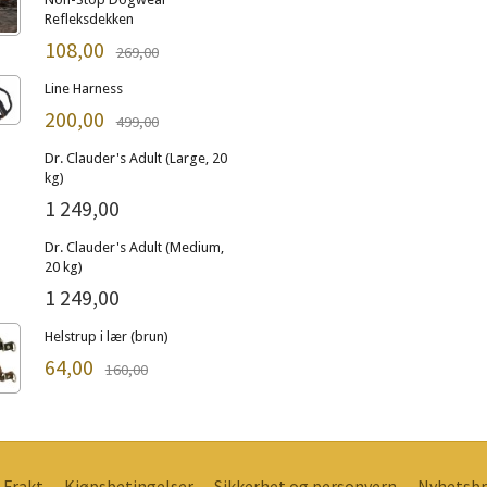
Refleksdekken
108,00
269,00
Line Harness
200,00
499,00
Dr. Clauder's Adult (Large, 20
kg)
1 249,00
Dr. Clauder's Adult (Medium,
20 kg)
1 249,00
Helstrup i lær (brun)
64,00
160,00
Frakt
Kjøpsbetingelser
Sikkerhet og personvern
Nyhetsbr