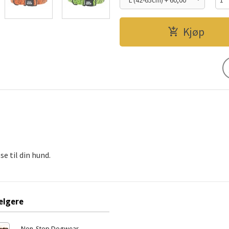
Kjøp
se til din hund.
elgere
Non-Stop Dogwear