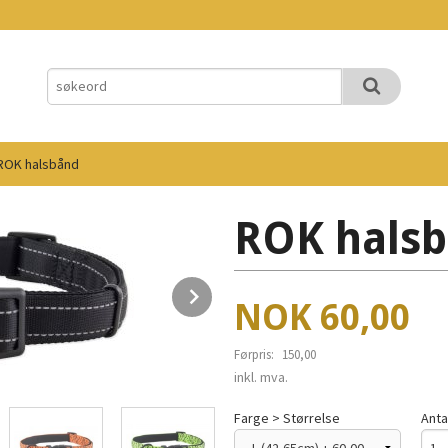
ROK halsbånd
ROK hals
Next
Tilbud
NOK
60,00
Førpris:
150,00
Rabatt
inkl. mva.
Farge > Størrelse
Anta