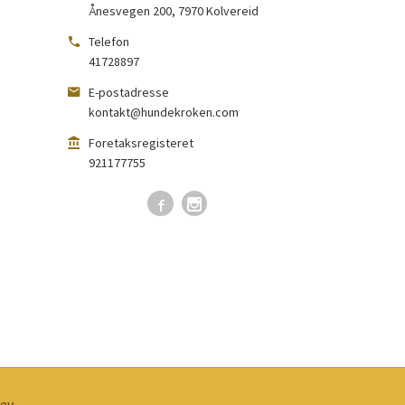
Ånesvegen 200
,
7970
Kolvereid
Telefon
41728897
E-postadresse
kontakt@hundekroken.com
Foretaksregisteret
921177755
ev